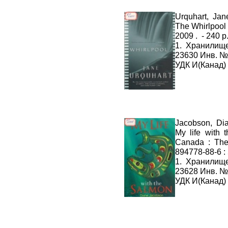
Urquhart, Jan
The Whirlpool 
2009 . - 240 
1. Хранилищ
23630 Инв. №
УДК И(Канад)
Jacobson, Di
My life with
Canada : The
894778-88-6 :
1. Хранилищ
23628 Инв. №
УДК И(Канад)