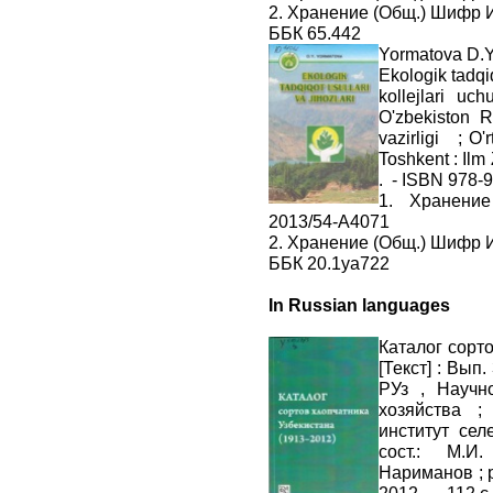
2. Хранение (Общ.) Шифр 
ББК 65.442
Yormatova D.Y
Ekologik tadqiq
kollejlari uc
O'zbekiston R
vazirligi ; O'
Toshkent : Ilm 
. - ISBN 978-
1. Хранени
2013/54-А4071
2. Хранение (Общ.) Шифр 
ББК 20.1ya722
In Russian languages
Каталог сорто
[Текст] : Вып
РУз , Научн
хозяйства ;
институт сел
сост.: М.И.
Нариманов ; р