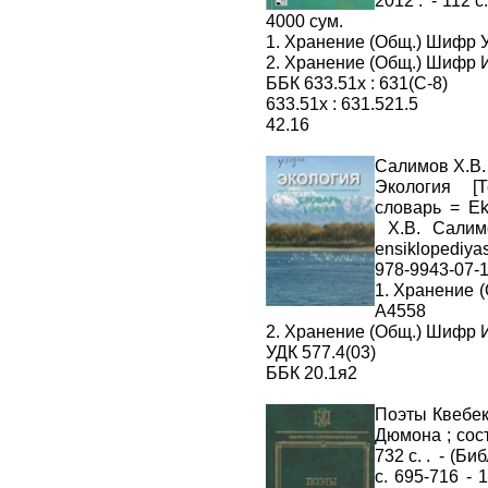
2012 . - 112 с
4000 сум.
1. Хранение (Общ.) Шифр У
2. Хранение (Общ.) Шифр 
ББК 633.51х : 631(С-8)
633.51х : 631.521.5
42.16
Салимов Х.В.
Экология [Т
словарь = Eko
Х.В. Салимо
ensiklopediyas
978-9943-07-1
1. Хранение 
А4558
2. Хранение (Общ.) Шифр 
УДК 577.4(03)
ББК 20.1я2
Поэты Квебека
Дюмона ; сост
732 с. . - (Би
с. 695-716 - 