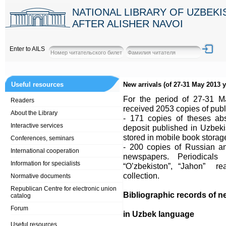
NATIONAL LIBRARY OF UZBEK
AFTER ALISHER NAVOI
Enter to AILS
Useful resources
New arrivals (of 27-31 May 2013 y
For the period of 27-31 M
Readers
received 2053 copies of publi
About the Library
- 171 copies of theses abs
Interactive services
deposit published in Uzbeki
stored in mobile book storag
Conferences, seminars
- 200 copies of Russian an
International cooperation
newspapers. Periodicals a
Information for specialists
“O’zbekiston”, “Jahon” r
collection.
Normative documents
Republican Centre for electronic union
Bibliographic records of n
catalog
Forum
in Uzbek language
Useful resources