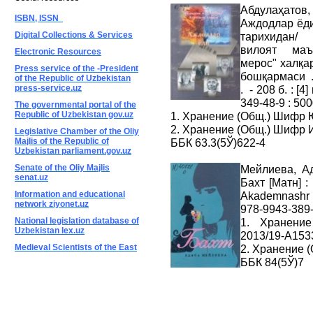
Абдулаҳатов,
ISBN, ISSN
Аждодлар ёди
Digital Collections & Services
тарихидан/ 
вилоят маъ
Electronic Resources
мерос" халқа
Press service of the -President
бошқармаси . 
of the Republic of Uzbekistan
press-service.uz
. - 208 б. : [
349-48-9 : 500
The governmental portal of the
Republic of Uzbekistan gov.uz
1. Хранение (Общ.) Шифр 
2. Хранение (Общ.) Шифр 
Legislative Chamber of the Oliy
Majlis of the Republic of
ББК 63.3(5Ў)622-4
Uzbekistan parliament.gov.uz
Senate of the Oliy Majlis
Мейлиева, А
senat.uz
Бахт [Матн] 
Information and educational
Akademnashr ,
network ziyonet.uz
978-9943-389-
National legislation database of
1. Хранени
Uzbekistan lex.uz
2013/19-А153
Medieval Scientists of the East
2. Хранение 
ББК 84(5Ў)7