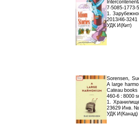
Intercontenent
7-5085-1773-5
1. Зарубежн
2013/46-3241
УДК И(Кит)
Sorensen, Su
A large harmo
Cateau books ,
460-6 : 8000 
1. Хранилищ
23629 Инв. №
УДК И(Канад)