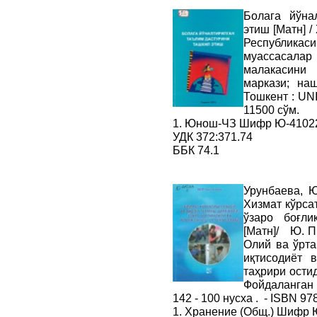
Болага йўна
этиш [Матн] /
Республикаси
муассасала
малакасини
маркази; на
Тошкент : UNIC
11500 сўм.
1. Юнош-ЧЗ Шифр Ю-41022
УДК 372:371.74
ББК 74.1
Урунбаева, 
Хизмат кўрса
ўзаро боғли
[Матн]/ Ю. П
Олий ва ўрта
иқтисодиёт 
таҳрири остида
Фойдаланган а
142 - 100 нусха . - ISBN 97
1. Хранение (Общ.) Шифр 