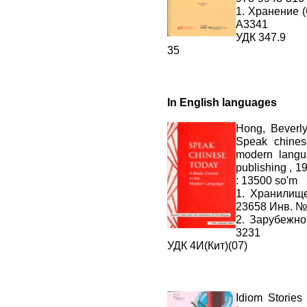
1. Хранение 
А3341
УДК 347.9
35
In English languages
Hong, Beverl
Speak chinese
modern lang
publishing , 1
: 13500 so'm
1. Хранилищ
23658 Инв. №
2. Зарубежн
3231
УДК 4И(Кит)(07)
Idiom Storie