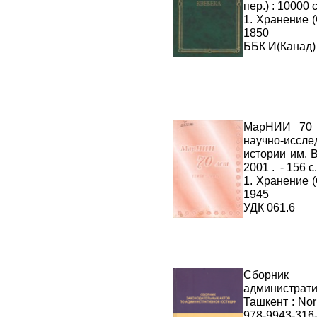
пер.) : 10000 
1. Хранение 
1850
ББК И(Канад)
МарНИИ 70 л
научно-иссле
истории им. В
2001 . - 156 с.
1. Хранение 
1945
УДК 061.6
Сборник 
администрати
Ташкент : Norm
978-9943-316-9